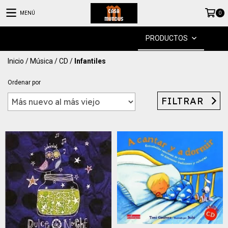
MENÚ
0
PRODUCTOS
Inicio
/
Música
/
CD
/
Infantiles
Ordenar por
FILTRAR