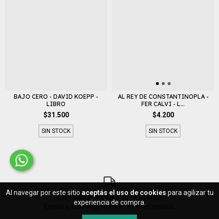
BAJO CERO - DAVID KOEPP -
AL REY DE CONSTANTINOPLA -
LIBRO
FER CALVI - L...
$31.500
$4.200
SIN STOCK
SIN STOCK
Al navegar por este sitio
aceptás el uso de cookies
para agilizar tu
ENVIOS A TODO EL MUNDO
experiencia de compra.
Envíos a toda Argentina y resto del mundo.