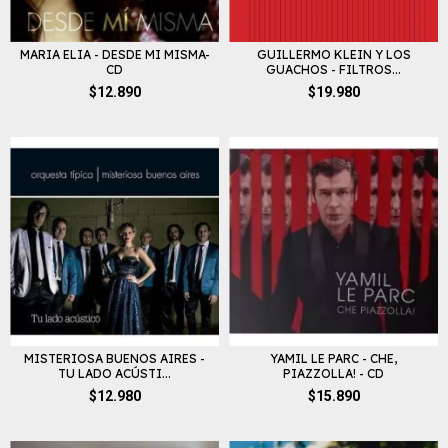
MARIA ELIA - DESDE MI MISMA-
GUILLERMO KLEIN Y LOS
CD
GUACHOS - FILTROS...
$12.890
$19.980
MISTERIOSA BUENOS AIRES -
YAMIL LE PARC - CHE,
TU LADO ACÚSTI...
PIAZZOLLA! - CD
$12.980
$15.890