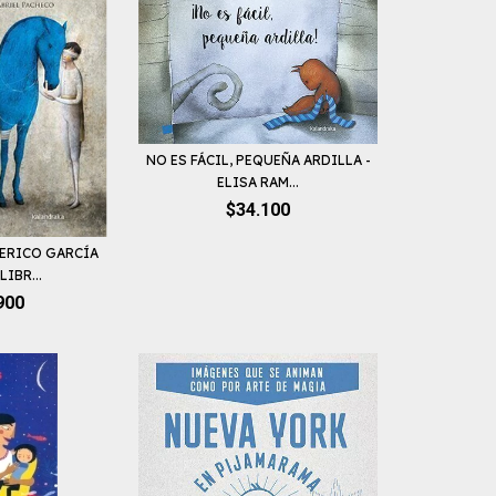
NO ES FÁCIL, PEQUEÑA ARDILLA -
ELISA RAM...
$34.100
DERICO GARCÍA
LIBR...
900