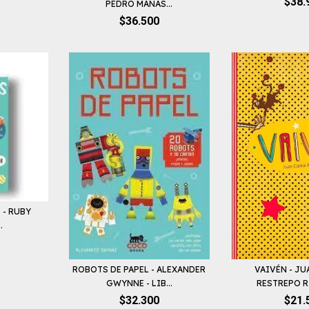
$38.
PEDRO MAÑAS...
$36.500
 - RUBY
.
ROBOTS DE PAPEL - ALEXANDER
VAIVÉN - J
GWYNNE - LIB...
RESTREPO RIV
$32.300
$21.