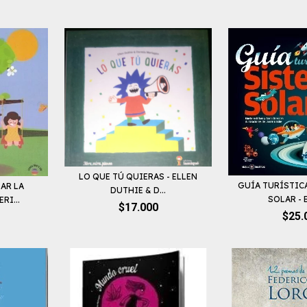
LO QUE TÚ QUIERAS - ELLEN
GUÍA TURÍSTIC
AR LA
DUTHIE & D...
SOLAR - B
RI...
$17.000
$25.