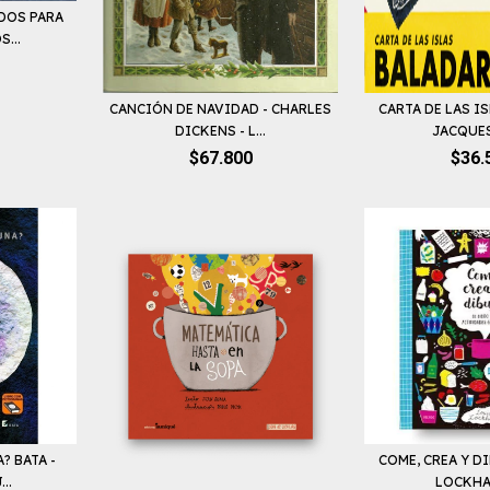
DOS PARA
...
CANCIÓN DE NAVIDAD - CHARLES
CARTA DE LAS I
DICKENS - L...
JACQUES 
$67.800
$36.
? BATA -
COME, CREA Y D
..
LOCKHAR 