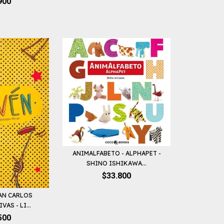
900
ANIMALFABETO - ALPHAPET -
SHINO ISHIKAWA...
$33.800
UAN CARLOS
AS - LI...
500