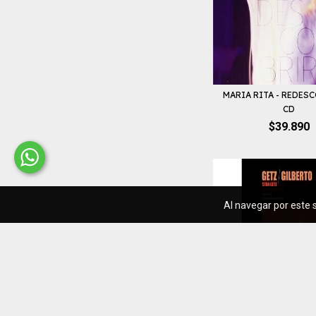
MARIA RITA - REDESC
CD
$39.890
Al navegar por este s