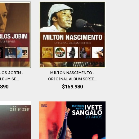
LOS JOBIM -
MILTON NASCIMENTO -
LBUM SE...
ORIGINAL ALBUM SERIE...
.890
$159.980