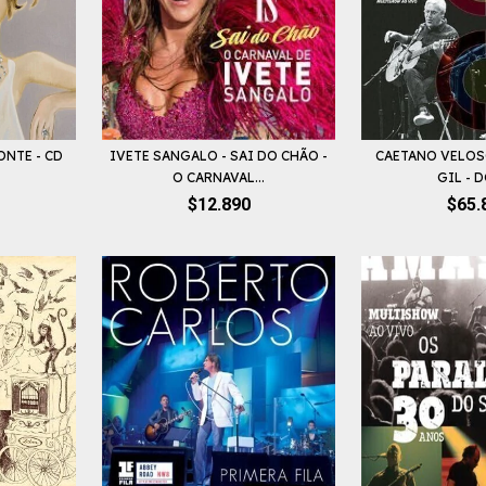
ONTE - CD
IVETE SANGALO - SAI DO CHÃO -
CAETANO VELOS
O CARNAVAL...
GIL - D
$12.890
$65.