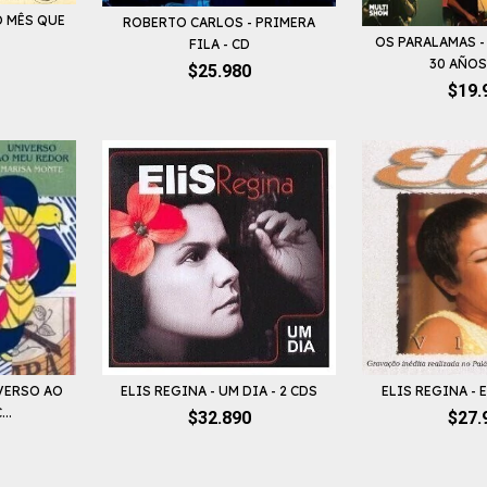
O MÊS QUE
ROBERTO CARLOS - PRIMERA
OS PARALAMAS -
FILA - CD
30 AÑOS 
$25.980
$19.
VERSO AO
ELIS REGINA - UM DIA - 2 CDS
ELIS REGINA - E
..
$32.890
$27.