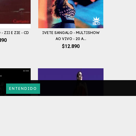
 ZII E ZIE - CD
IVETE SANGALO - MULTISHOW
AO VIVO - 20 A...
890
$12.890
ENTENDIDO