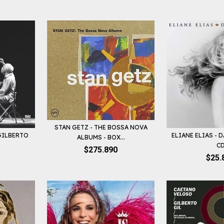
STAN GETZ - THE BOSSA NOVA
GILBERTO
ELIANE ELIAS - D
ALBUMS - BOX...
C
$275.890
$25.