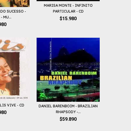
MARISA MONTE - INFINITO
 DO SUCESSO -
PARTICULAR - CD
- MU...
$15.980
980
LIS VIVE - CD
DANIEL BARENBOIM - BRAZILIAN
RHAPSODY -...
980
$59.890