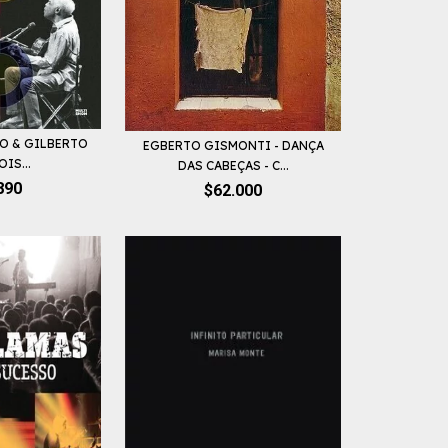
O & GILBERTO
EGBERTO GISMONTI - DANÇA
OIS...
DAS CABEÇAS - C...
890
$62.000