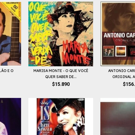
LÂO E O
MARISA MONTE - O QUE VOCÊ
ANTONIO CAR
QUER SABER DE...
ORIGINAL A
$15.890
$156