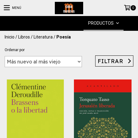
MENÚ
0
PRODUCTOS
Inicio
/
Libros
/
Literatura
/
Poesía
Ordenar por
FILTRAR