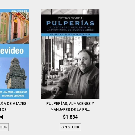
ÍA DE VIAJES -
PULPERÍAS, ALMACENES Y
DE...
MANJARES DE LA PR...
94
$1.834
TOCK
SIN STOCK