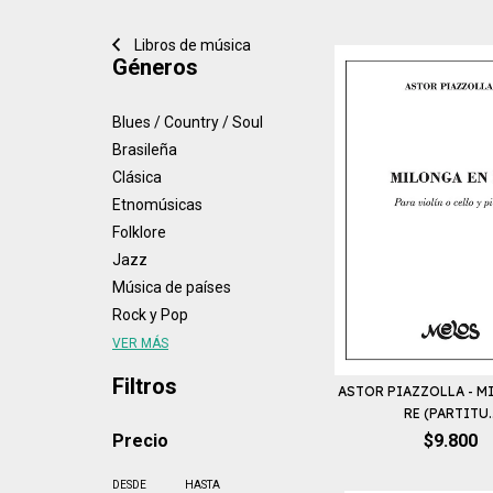
Libros de música
Géneros
Blues / Country / Soul
Brasileña
Clásica
Etnomúsicas
Folklore
Jazz
Música de países
Rock y Pop
VER MÁS
Filtros
ASTOR PIAZZOLLA - M
RE (PARTITU..
Precio
$9.800
DESDE
HASTA