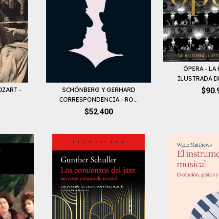
ÓPERA - LA
ILUSTRADA DE
SCHÖNBERG Y GERHARD
$90.
OZART -
CORRESPONDENCIA - RO...
$52.400