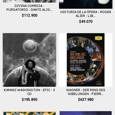
DIVINA COMEDIA -
PURGATORIO - DANTE ALIG...
HISTORIA DE LA ÓPERA - ROGER
$112.900
ALIER - LIB...
$49.070
KAMASI WASHINGTON - EPIC - 3
WAGNER - DER RING DES
CD
NIBELUNGEN - PIERR...
$195.890
$637.980