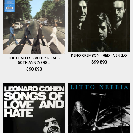
KING CRIMSON - RED - VINILO
THE BEATLES - ABBEY ROAD -
$99.890
50TH ANNIVERS...
$98.890