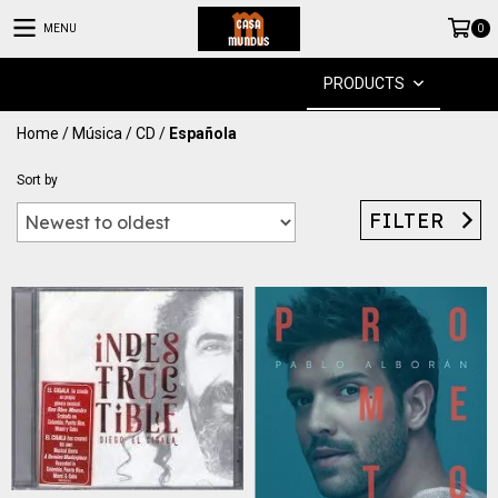
MENU
0
PRODUCTS
Home
/
Música
/
CD
/
Española
Sort by
FILTER