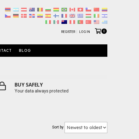
0
REGISTER
LOG IN
NTACT
BLOG
BUY SAFELY
Your data always protected
Sort by