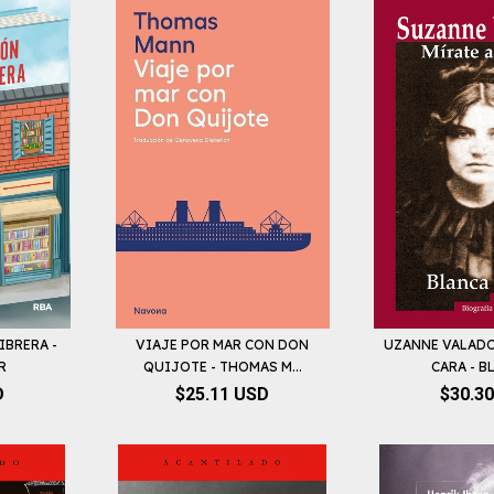
IBRERA -
VIAJE POR MAR CON DON
UZANNE VALADO
R
QUIJOTE - THOMAS M...
CARA - BL
D
$25.11 USD
$30.3