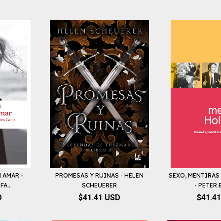
 AMAR -
PROMESAS Y RUINAS - HELEN
SEXO, MENTIRA
A...
SCHEUERER
- PETER B
D
$41.41 USD
$41.4