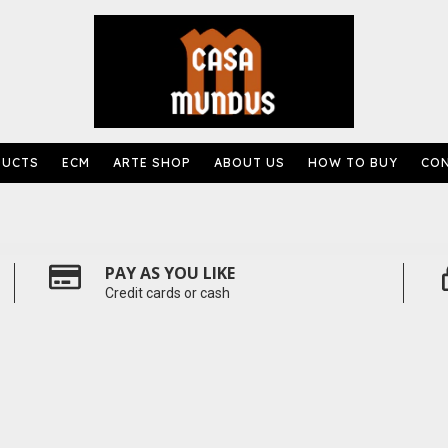
DUCTS
ECM
ARTE SHOP
ABOUT US
HOW TO BUY
CO
PAY AS YOU LIKE
Credit cards or cash