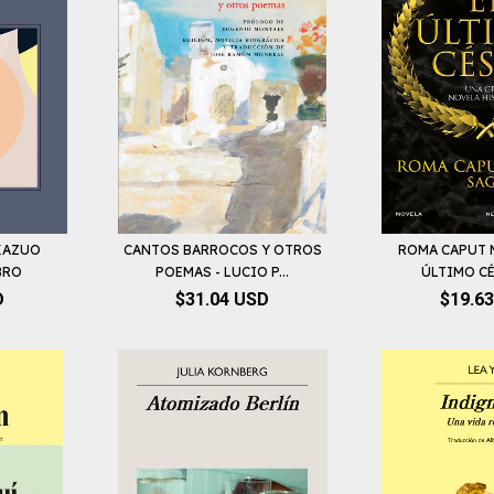
 KAZUO
CANTOS BARROCOS Y OTROS
ROMA CAPUT M
BRO
POEMAS - LUCIO P...
ÚLTIMO CÉS
D
$31.04 USD
$19.6