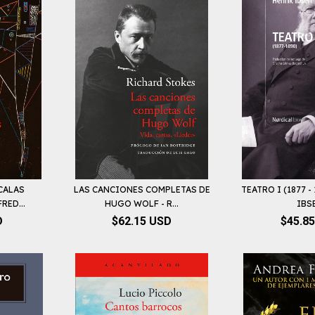
CALAS
LAS CANCIONES COMPLETAS DE
TEATRO I (1877 -
RED...
HUGO WOLF - R...
IBS
D
$62.15 USD
$45.8