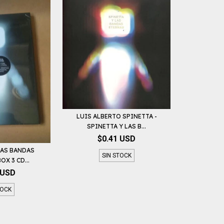
LUIS ALBERTO SPINETTA -
SPINETTA Y LAS B...
$0.41 USD
LAS BANDAS
SIN STOCK
OX 3 CD...
 USD
TOCK