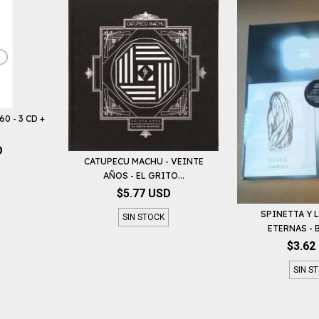
0 - 3 CD +
D
CATUPECU MACHU - VEINTE
AÑOS - EL GRITO...
$5.77 USD
SPINETTA Y 
SIN STOCK
ETERNAS - B
$3.62
SIN S