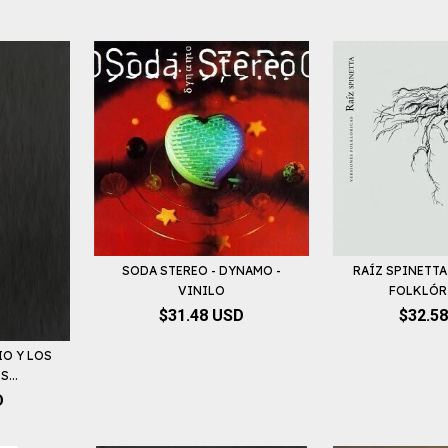
SODA STEREO - DYNAMO -
RAÍZ SPINETTA
VINILO
FOLKLÓRIC
$31.48 USD
$32.5
IO Y LOS
...
D