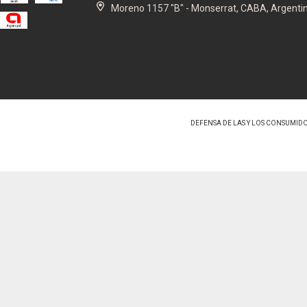
Moreno 1157 "B" - Monserrat, CABA, Argenti
DEFENSA DE LAS Y LOS CONSUMID