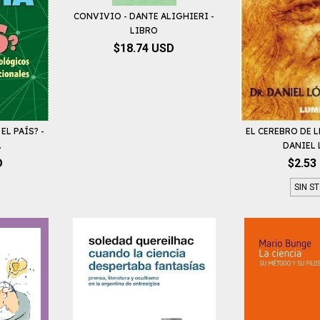
CONVIVIO - DANTE ALIGHIERI -
LIBRO
$18.74 USD
EL PAÍS? -
EL CEREBRO DE 
.
DANIEL L
D
$2.53
SIN S