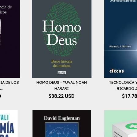
IA DE LOS
HOMO DEUS - YUVAL NOAH
TECNOLOGÍA Y
..
HARARI
RICARDO 
D
$38.22 USD
$17.7