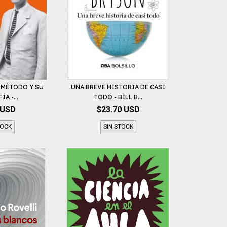
U MÉTODO Y SU
UNA BREVE HISTORIA DE CASI
A -...
TODO - BILL B...
 USD
$23.70 USD
TOCK
SIN STOCK