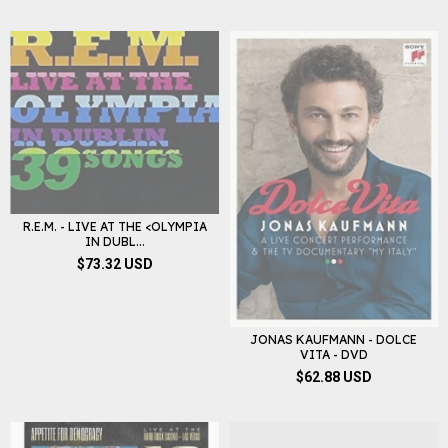
R.E.M. - LIVE AT THE <OLYMPIA
IN DUBL...
$73.32 USD
JONAS KAUFMANN - DOLCE
VITA - DVD
$62.88 USD