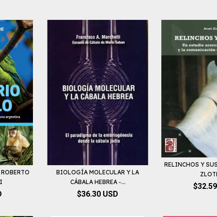
RELINCHOS Y SU
- ROBERTO
BIOLOGÍA MOLECULAR Y LA
ZLOT
I
CÁBALA HEBREA -...
$32.5
D
$36.30 USD