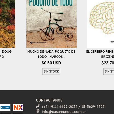
 - DOUG
MUCHO DE NADA, POQUITO DE
EL CEREBRO FEM
BRO
TODO - MARCOS...
BRIZEND
$0.50 USD
$23.7
SIN STOCK
SIN S
CONTACTANOS
(+54-911) 6699-2032 / 15-5629-6523
info@casamundus.com.ar