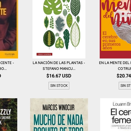
CENTE -
LA NACIÓN DE LAS PLANTAS -
EN LA MENTE DEL
O...
STEFANO MANCU...
COTRUFO
D
$16.67 USD
$20.7
SIN STOCK
SIN S