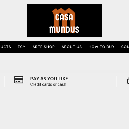
DUCTS
ECM
ARTE SHOP
ABOUT US
HOW TO BUY
CO
PAY AS YOU LIKE
Credit cards or cash