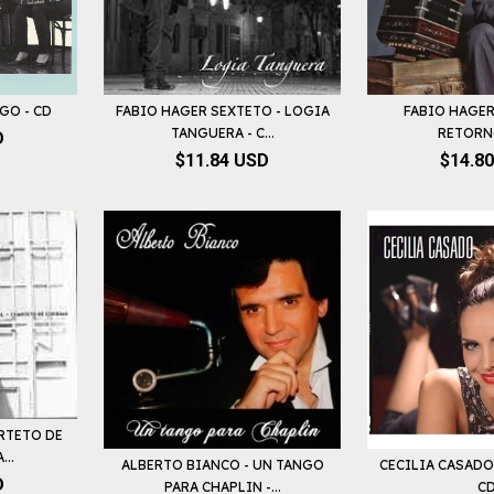
GO - CD
FABIO HAGER SEXTETO - LOGIA
FABIO HAGER
TANGUERA - C...
RETORN
D
$11.84 USD
$14.8
RTETO DE
...
ALBERTO BIANCO - UN TANGO
CECILIA CASADO
D
PARA CHAPLIN -...
C