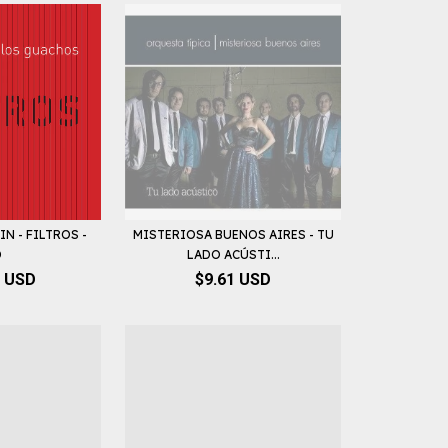
N - FILTROS -
MISTERIOSA BUENOS AIRES - TU
D
LADO ACÚSTI...
0 USD
$9.61 USD