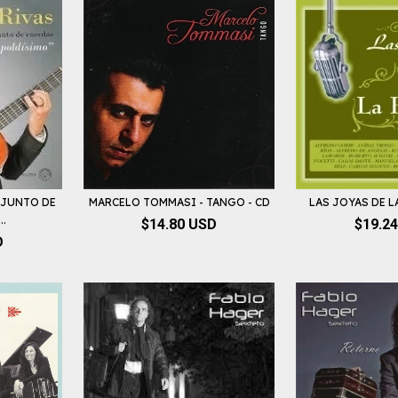
NJUNTO DE
MARCELO TOMMASI - TANGO - CD
LAS JOYAS DE L
..
$14.80 USD
$19.2
D