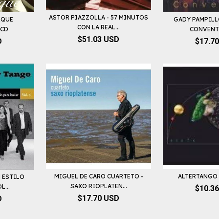
ASTOR PIAZZOLLA - 57 MINUTOS
RQUE
GADY PAMPILLÓ
CON LA REAL...
 CD
CONVENTIL
$51.03 USD
D
$17.7
MIGUEL DE CARO CUARTETO -
ALTERTANGO -
 ESTILO
SAXO RIOPLATEN...
L...
$10.3
$17.70 USD
D