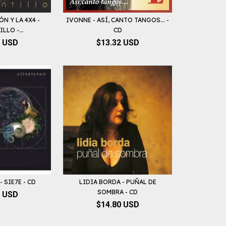
N Y LA 4X4 -
IVONNE - ASÍ, CANTO TANGOS... -
LO -...
CD
0 USD
$13.32 USD
 SIE7E - CD
LIDIA BORDA - PUÑAL DE
SOMBRA - CD
6 USD
$14.80 USD