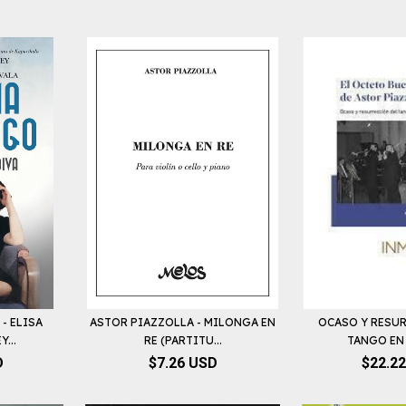
- ELISA
ASTOR PIAZZOLLA - MILONGA EN
OCASO Y RESU
...
RE (PARTITU...
TANGO EN L
D
$7.26 USD
$22.2